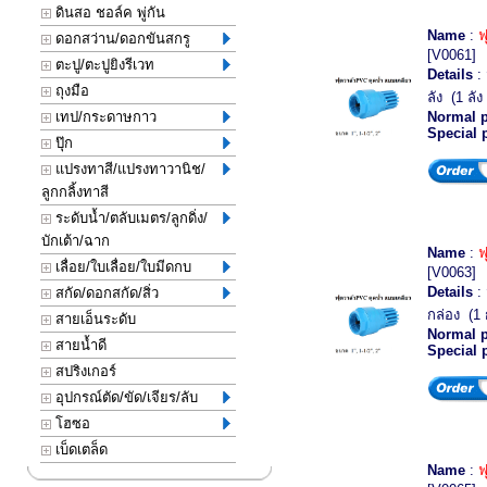
ดินสอ ชอล์ค พู่กัน
Name
:
ฟ
ดอกสว่าน/ดอกขันสกรู
[V0061]
ตะปู/ตะปูยิงรีเวท
Details
: 
ถุงมือ
ลัง (1 ลัง
เทป/กระดาษกาว
Normal p
Special 
ปุ๊ก
แปรงทาสี/แปรงทาวานิช/
ลูกกลิ้งทาสี
ระดับน้ำ/ตลับเมตร/ลูกดิ่ง/
บักเต้า/ฉาก
Name
:
ฟ
เลื่อย/ใบเลื่อย/ใบมีดกบ
[V0063]
Details
: 
สกัด/ดอกสกัด/สิ่ว
กล่อง (1 ก
สายเอ็นระดับ
Normal p
สายน้ำดี
Special 
สปริงเกอร์
อุปกรณ์ตัด/ขัด/เจียร/ลับ
โฮซอ
เบ็ดเตล็ด
Name
:
ฟ