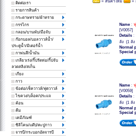
= สินค้าใหม่
= 
ติดต่อเรา
รายการสินค้า
กระดาษทราย/ผ้าทราย
Name
:
ฟ
กรรไกร
[V0057]
กลอน/บานพับ/มือจับ
Details
: 
ก๊อกบอล/บอลวาวล์น้ำ/
ลัง (1 ลัง
ประตูน้ำ/มิเตอร์น้ำ
Normal p
Special 
กาพ่นสี/น้ำมัน
เกลียวเร่ง/กิ๊ปรัดท่อ/กิ๊ปจับ
ลวดสลิง/สเก็น
เกียง
กาว
Name
:
ฟ
ข้อต่อ/เช็ควาวล์/ฟุตวาวล์
[V0059]
ไขควง/บล็อค/ประแจ
Details
: 
ลัง (1 ลัง 
ค้อน
Normal p
คีม
Special 
เคมีภัณฑ์
ซิลิโคน/แด๊ป/ตะปูกาว
จารบี/กระบอกอัดจารบี