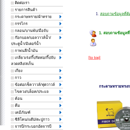
ติดต่อเรา
รายการสินค้า
สอบถามข้อมูลที่ต้
กระดาษทราย/ผ้าทราย
กรรไกร
กลอน/บานพับ/มือจับ
1. สอบถามข้อมูลที
ก๊อกบอล/บอลวาวล์น้ำ/
ประตูน้ำ/มิเตอร์น้ำ
กาพ่นสี/น้ำมัน
เกลียวเร่ง/กิ๊ปรัดท่อ/กิ๊ปจับ
[to top]
ลวดสลิง/สเก็น
เกียง
กาว
ข้อต่อ/เช็ควาวล์/ฟุตวาวล์
กระดาษทรายทรง
ไขควง/บล็อค/ประแจ
ค้อน
คีม
เคมีภัณฑ์
ซิลิโคน/แด๊ป/ตะปูกาว
จารบี/กระบอกอัดจารบี