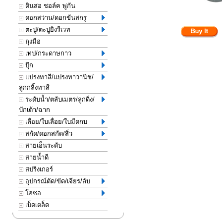
ดินสอ ชอล์ค พู่กัน
ดอกสว่าน/ดอกขันสกรู
ตะปู/ตะปูยิงรีเวท
ถุงมือ
เทป/กระดาษกาว
ปุ๊ก
แปรงทาสี/แปรงทาวานิช/
ลูกกลิ้งทาสี
ระดับน้ำ/ตลับเมตร/ลูกดิ่ง/
บักเต้า/ฉาก
เลื่อย/ใบเลื่อย/ใบมีดกบ
สกัด/ดอกสกัด/สิ่ว
สายเอ็นระดับ
สายน้ำดี
สปริงเกอร์
อุปกรณ์ตัด/ขัด/เจียร/ลับ
โฮซอ
เบ็ดเตล็ด