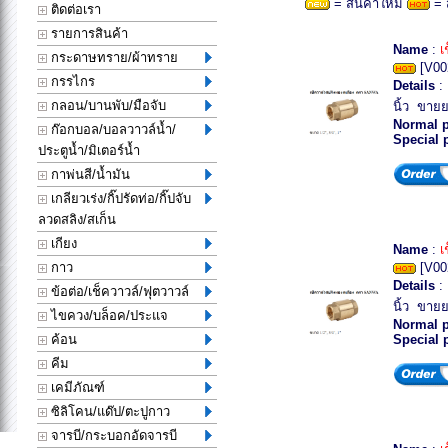
= สินค้าใหม่
= 
ติดต่อเรา
รายการสินค้า
Name
:
เ
กระดาษทราย/ผ้าทราย
[V00
กรรไกร
Details
: 
กลอน/บานพับ/มือจับ
นิ้ว ขายย
Normal p
ก๊อกบอล/บอลวาวล์น้ำ/
Special 
ประตูน้ำ/มิเตอร์น้ำ
กาพ่นสี/น้ำมัน
เกลียวเร่ง/กิ๊ปรัดท่อ/กิ๊ปจับ
ลวดสลิง/สเก็น
เกียง
Name
:
เ
กาว
[V00
Details
: 
ข้อต่อ/เช็ควาวล์/ฟุตวาวล์
นิ้ว ขายย
ไขควง/บล็อค/ประแจ
Normal p
ค้อน
Special 
คีม
เคมีภัณฑ์
ซิลิโคน/แด๊ป/ตะปูกาว
จารบี/กระบอกอัดจารบี