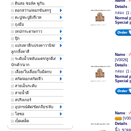
Name
:
เ
ดินสอ ชอล์ค พู่กัน
Details
: 
ดอกสว่าน/ดอกขันสกรู
กล่อง (1 ก
ตะปู/ตะปูยิงรีเวท
Normal p
Special 
ถุงมือ
เทป/กระดาษกาว
ปุ๊ก
แปรงทาสี/แปรงทาวานิช/
ลูกกลิ้งทาสี
Name
:
เ
ระดับน้ำ/ตลับเมตร/ลูกดิ่ง/
[V0026]
บักเต้า/ฉาก
Details
: 
กล่อง (1 ก
เลื่อย/ใบเลื่อย/ใบมีดกบ
Normal p
สกัด/ดอกสกัด/สิ่ว
Special 
สายเอ็นระดับ
สายน้ำดี
สปริงเกอร์
อุปกรณ์ตัด/ขัด/เจียร/ลับ
Name
:
เ
โฮซอ
[V00
เบ็ดเตล็ด
Details
: 
นิ้ว ขายย