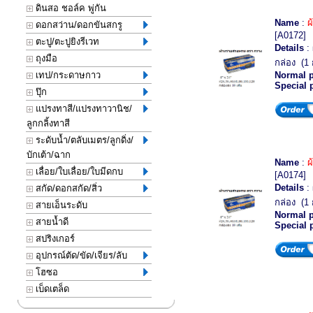
ดินสอ ชอล์ค พู่กัน
Name
:
ผ
ดอกสว่าน/ดอกขันสกรู
[A0172]
ตะปู/ตะปูยิงรีเวท
Details
:
ถุงมือ
กล่อง (1 ก
เทป/กระดาษกาว
Normal p
Special 
ปุ๊ก
แปรงทาสี/แปรงทาวานิช/
ลูกกลิ้งทาสี
ระดับน้ำ/ตลับเมตร/ลูกดิ่ง/
บักเต้า/ฉาก
Name
:
ผ
เลื่อย/ใบเลื่อย/ใบมีดกบ
[A0174]
Details
:
สกัด/ดอกสกัด/สิ่ว
กล่อง (1 ก
สายเอ็นระดับ
Normal p
สายน้ำดี
Special 
สปริงเกอร์
อุปกรณ์ตัด/ขัด/เจียร/ลับ
โฮซอ
เบ็ดเตล็ด