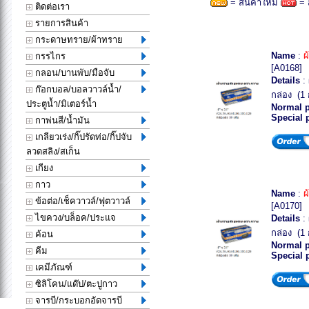
= สินค้าใหม่
= 
ติดต่อเรา
รายการสินค้า
กระดาษทราย/ผ้าทราย
Name
:
ผ
กรรไกร
[A0168]
กลอน/บานพับ/มือจับ
Details
:
ก๊อกบอล/บอลวาวล์น้ำ/
กล่อง (1 ก
ประตูน้ำ/มิเตอร์น้ำ
Normal p
Special 
กาพ่นสี/น้ำมัน
เกลียวเร่ง/กิ๊ปรัดท่อ/กิ๊ปจับ
ลวดสลิง/สเก็น
เกียง
กาว
Name
:
ผ
ข้อต่อ/เช็ควาวล์/ฟุตวาวล์
[A0170]
ไขควง/บล็อค/ประแจ
Details
:
กล่อง (1 ก
ค้อน
Normal p
คีม
Special 
เคมีภัณฑ์
ซิลิโคน/แด๊ป/ตะปูกาว
จารบี/กระบอกอัดจารบี