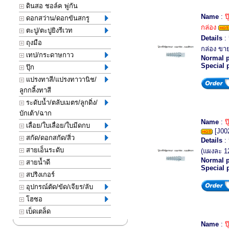
ดินสอ ชอล์ค พู่กัน
Name
:
ป
ดอกสว่าน/ดอกขันสกรู
กล่อง
ตะปู/ตะปูยิงรีเวท
Details
: 
ถุงมือ
กล่อง ขาย
เทป/กระดาษกาว
Normal p
Special 
ปุ๊ก
แปรงทาสี/แปรงทาวานิช/
ลูกกลิ้งทาสี
ระดับน้ำ/ตลับเมตร/ลูกดิ่ง/
บักเต้า/ฉาก
Name
:
ป
เลื่อย/ใบเลื่อย/ใบมีดกบ
[J00
สกัด/ดอกสกัด/สิ่ว
Details
: 
สายเอ็นระดับ
(แผงละ 1
Normal p
สายน้ำดี
Special 
สปริงเกอร์
อุปกรณ์ตัด/ขัด/เจียร/ลับ
โฮซอ
เบ็ดเตล็ด
Name
:
ป