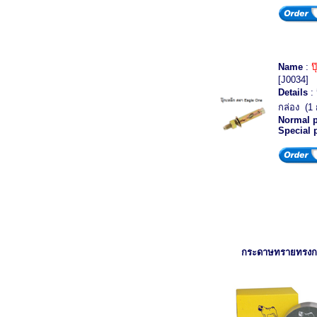
Name
:
ป
[J0034]
Details
: 
กล่อง (1 
Normal p
Special 
กระดาษทรายทรง