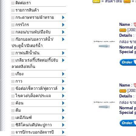
= สินค้าใหม่
= 
ติดต่อเรา
รายการสินค้า
กระดาษทราย/ผ้าทราย
Name
:
ป
กรรไกร
[J00
กลอน/บานพับ/มือจับ
Details
: 
ก๊อกบอล/บอลวาวล์น้ำ/
กล่อง ขาย
ประตูน้ำ/มิเตอร์น้ำ
Normal p
Special 
กาพ่นสี/น้ำมัน
เกลียวเร่ง/กิ๊ปรัดท่อ/กิ๊ปจับ
ลวดสลิง/สเก็น
เกียง
กาว
Name
:
ป
ข้อต่อ/เช็ควาวล์/ฟุตวาวล์
[J00
ไขควง/บล็อค/ประแจ
Details
: 
กล่อง ขาย
ค้อน
Normal p
คีม
Special 
เคมีภัณฑ์
ซิลิโคน/แด๊ป/ตะปูกาว
จารบี/กระบอกอัดจารบี