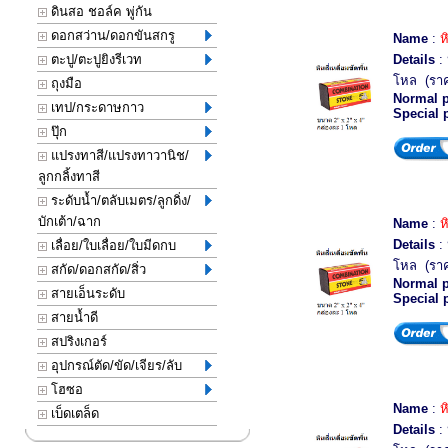
ดินสอ ชอล์ค พู่กัน
ดอกสว่าน/ดอกขันสกรู
Name
:
ห
ตะปู/ตะปูยิงรีเวท
Details
: 
โหล (รา
ถุงมือ
Normal p
เทป/กระดาษกาว
Special 
ปุ๊ก
แปรงทาสี/แปรงทาวานิช/
ลูกกลิ้งทาสี
ระดับน้ำ/ตลับเมตร/ลูกดิ่ง/
บักเต้า/ฉาก
Name
:
ห
Details
: 
เลื่อย/ใบเลื่อย/ใบมีดกบ
โหล (รา
สกัด/ดอกสกัด/สิ่ว
Normal p
สายเอ็นระดับ
Special 
สายน้ำดี
สปริงเกอร์
อุปกรณ์ตัด/ขัด/เจียร/ลับ
โฮซอ
Name
:
ห
เบ็ดเตล็ด
Details
: 