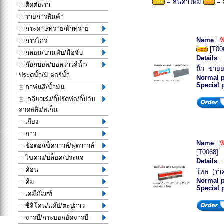
= สินค้าใหม่
= 
ติดต่อเรา
รายการสินค้า
กระดาษทราย/ผ้าทราย
Name
:
ห
กรรไกร
[T00
กลอน/บานพับ/มือจับ
Details
: 
ก๊อกบอล/บอลวาวล์น้ำ/
นิ้ว ขาย
ประตูน้ำ/มิเตอร์น้ำ
Normal p
Special 
กาพ่นสี/น้ำมัน
เกลียวเร่ง/กิ๊ปรัดท่อ/กิ๊ปจับ
ลวดสลิง/สเก็น
เกียง
กาว
Name
:
ห
ข้อต่อ/เช็ควาวล์/ฟุตวาวล์
[T0068]
ไขควง/บล็อค/ประแจ
Details
: 
ค้อน
โหล (รา
Normal p
คีม
Special 
เคมีภัณฑ์
ซิลิโคน/แด๊ป/ตะปูกาว
จารบี/กระบอกอัดจารบี