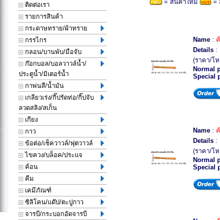
= สินค้าใหม่
= 
ติดต่อเรา
รายการสินค้า
กระดาษทราย/ผ้าทราย
Name
:
ค
กรรไกร
Details
: 
กลอน/บานพับ/มือจับ
(ราคา/โห
ก๊อกบอล/บอลวาวล์น้ำ/
Normal p
ประตูน้ำ/มิเตอร์น้ำ
Special 
กาพ่นสี/น้ำมัน
เกลียวเร่ง/กิ๊ปรัดท่อ/กิ๊ปจับ
ลวดสลิง/สเก็น
เกียง
Name
:
ค
กาว
Details
: 
ข้อต่อ/เช็ควาวล์/ฟุตวาวล์
(ราคา/โห
ไขควง/บล็อค/ประแจ
Normal p
ค้อน
Special 
คีม
เคมีภัณฑ์
ซิลิโคน/แด๊ป/ตะปูกาว
จารบี/กระบอกอัดจารบี