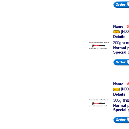
Name
:
ค
[N00
Details
:
200g ขา
Normal p
Special 
Name
:
ค
[N00
Details
:
300g ขา
Normal p
Special 