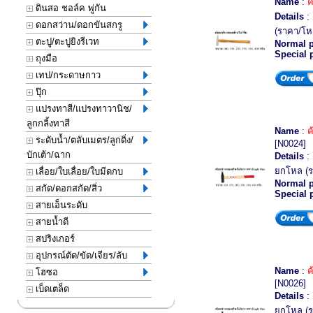
Name
:
ค
ดินสอ ชอล์ค พู่กัน
Details
: 
ดอกสว่าน/ดอกขันสกรู
(ราคา/โห
ตะปู/ตะปูยิงรีเวท
Normal p
Special 
ถุงมือ
เทป/กระดาษกาว
ปุ๊ก
แปรงทาสี/แปรงทาวานิช/
ลูกกลิ้งทาสี
Name
:
ค
ระดับน้ำ/ตลับเมตร/ลูกดิ่ง/
[N0024]
บักเต้า/ฉาก
Details
: 
ยกโหล (ร
เลื่อย/ใบเลื่อย/ใบมีดกบ
Normal p
สกัด/ดอกสกัด/สิ่ว
Special 
สายเอ็นระดับ
สายน้ำดี
สปริงเกอร์
อุปกรณ์ตัด/ขัด/เจียร/ลับ
Name
:
ค
โฮซอ
[N0026]
เบ็ดเตล็ด
Details
: 
ยกโหล (ร