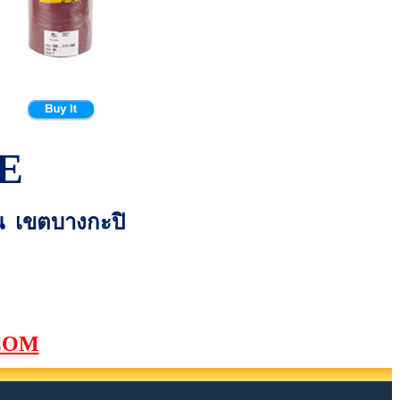
E
่น เขตบางกะปิ
COM