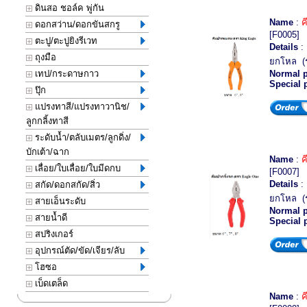
ดินสอ ชอล์ค พู่กัน
Name
:
ค
ดอกสว่าน/ดอกขันสกรู
[F0005]
ตะปู/ตะปูยิงรีเวท
Details
: 
ถุงมือ
ยกโหล (
เทป/กระดาษกาว
Normal p
Special 
ปุ๊ก
แปรงทาสี/แปรงทาวานิช/
ลูกกลิ้งทาสี
ระดับน้ำ/ตลับเมตร/ลูกดิ่ง/
บักเต้า/ฉาก
Name
:
ค
เลื่อย/ใบเลื่อย/ใบมีดกบ
[F0007]
Details
: 
สกัด/ดอกสกัด/สิ่ว
ยกโหล (
สายเอ็นระดับ
Normal p
สายน้ำดี
Special 
สปริงเกอร์
อุปกรณ์ตัด/ขัด/เจียร/ลับ
โฮซอ
เบ็ดเตล็ด
Name
:
ค