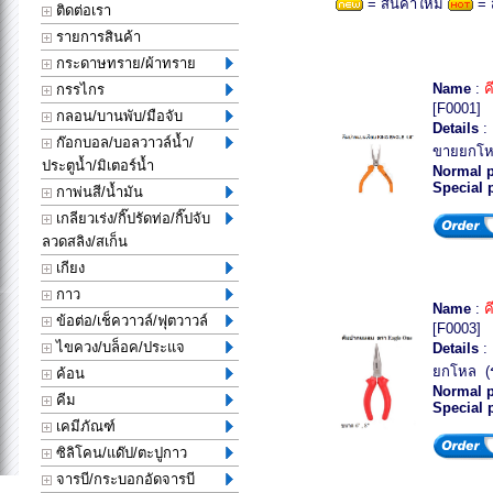
= สินค้าใหม่
= 
ติดต่อเรา
รายการสินค้า
กระดาษทราย/ผ้าทราย
Name
:
ค
กรรไกร
[F0001]
กลอน/บานพับ/มือจับ
Details
: 
ก๊อกบอล/บอลวาวล์น้ำ/
ขายยกโห
ประตูน้ำ/มิเตอร์น้ำ
Normal p
Special 
กาพ่นสี/น้ำมัน
เกลียวเร่ง/กิ๊ปรัดท่อ/กิ๊ปจับ
ลวดสลิง/สเก็น
เกียง
กาว
Name
:
ค
ข้อต่อ/เช็ควาวล์/ฟุตวาวล์
[F0003]
ไขควง/บล็อค/ประแจ
Details
:
ยกโหล (
ค้อน
Normal p
คีม
Special 
เคมีภัณฑ์
ซิลิโคน/แด๊ป/ตะปูกาว
จารบี/กระบอกอัดจารบี