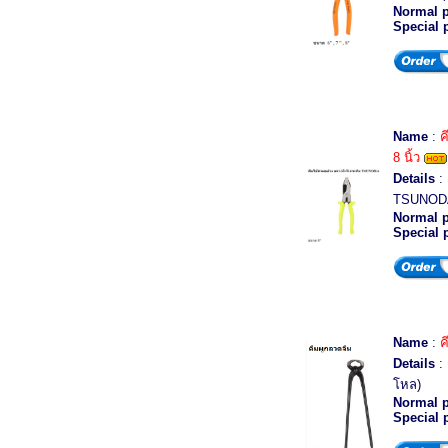
Normal p
Special 
Name
:
ค
8 นิ้ว
Details
: 
TSUNODA 
Normal p
Special 
Name
:
ค
Details
: 
โหล)
Normal p
Special 